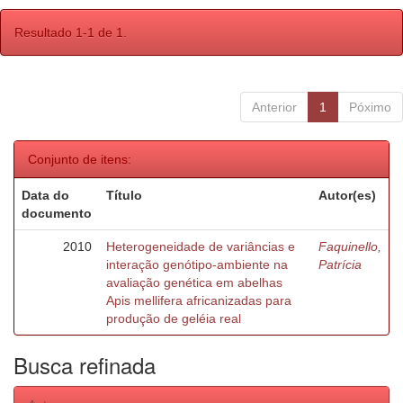
Resultado 1-1 de 1.
Anterior
1
Póximo
Conjunto de itens:
Data do
Título
Autor(es)
documento
2010
Heterogeneidade de variâncias e
Faquinello,
interação genótipo-ambiente na
Patrícia
avaliação genética em abelhas
Apis mellifera africanizadas para
produção de geléia real
Busca refinada