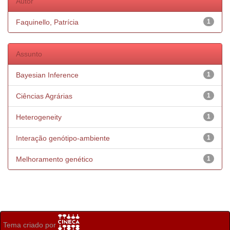
Autor
Faquinello, Patrícia
1
Assunto
Bayesian Inference
1
Ciências Agrárias
1
Heterogeneity
1
Interação genótipo-ambiente
1
Melhoramento genético
1
Tema criado por