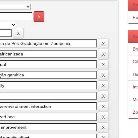
Au
Fa
As
Bra
Ci
He
In
Me
Zo