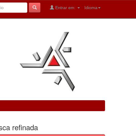
Entrar em:
Idioma
sca refinada