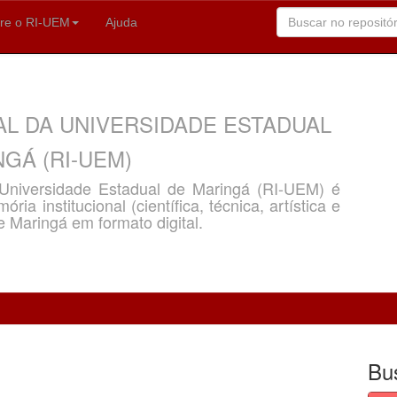
re o RI-UEM
Ajuda
AL DA UNIVERSIDADE ESTADUAL
GÁ (RI-UEM)
a Universidade Estadual de Maringá (RI-UEM) é
ria institucional (científica, técnica, artística e
e Maringá em formato digital.
Bu