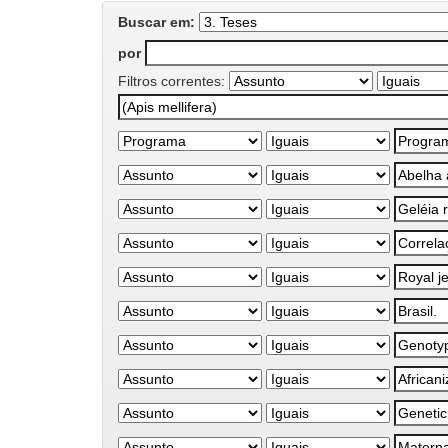
Buscar em:
por
Filtros correntes: