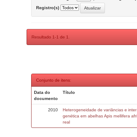
Registro(s)
Resultado 1-1 de 1.
Conjunto de itens:
Data do
Título
documento
2010
Heterogeneidade de variâncias e inte
genética em abelhas Apis mellifera af
real