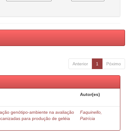
Anterior
1
Póximo
Autor(es)
ração genótipo-ambiente na avaliação
Faquinello,
ricanizadas para produção de geléia
Patrícia