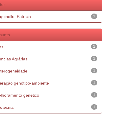
tor
quinello, Patrícia
1
sunto
zil.
1
ências Agrárias
1
terogeneidade
1
teração genótipo-ambiente
1
lhoramento genético
1
otecnia
1