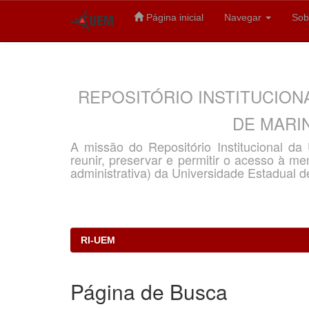
Página inicial
Navegar
Sob
Skip
navigation
REPOSITÓRIO INSTITUCION
DE MARIN
A missão do Repositório Institucional d
reunir, preservar e permitir o acesso à memó
administrativa) da Universidade Estadual d
RI-UEM
Página de Busca