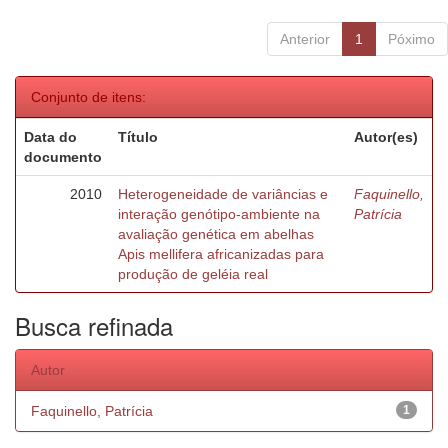
Anterior
1
Póximo
Conjunto de itens:
Data do
Título
Autor(es)
documento
2010
Heterogeneidade de variâncias e
Faquinello,
interação genótipo-ambiente na
Patrícia
avaliação genética em abelhas
Apis mellifera africanizadas para
produção de geléia real
Busca refinada
Autor
Faquinello, Patrícia
1