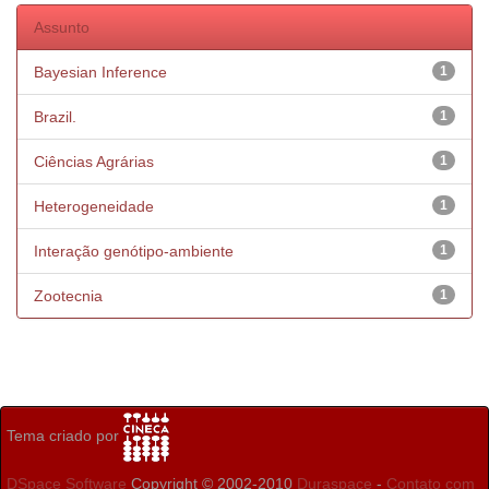
Assunto
Bayesian Inference
1
Brazil.
1
Ciências Agrárias
1
Heterogeneidade
1
Interação genótipo-ambiente
1
Zootecnia
1
Tema criado por
DSpace Software
Copyright © 2002-2010
Duraspace
-
Contato com