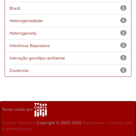
Brazil.
1
Heterogeneidade
1
Heterogeneity
1
Inferência Bayesiana
1
Interação genótipo-ambiente
1
Zootecnia
1
Tema criado por
DSpace Software
Copyright © 2002-2010
Duraspace
-
Contato com
a administração