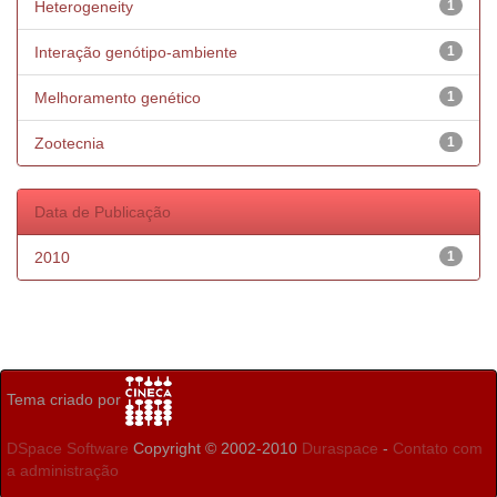
Heterogeneity
1
Interação genótipo-ambiente
1
Melhoramento genético
1
Zootecnia
1
Data de Publicação
2010
1
Tema criado por
DSpace Software
Copyright © 2002-2010
Duraspace
-
Contato com
a administração