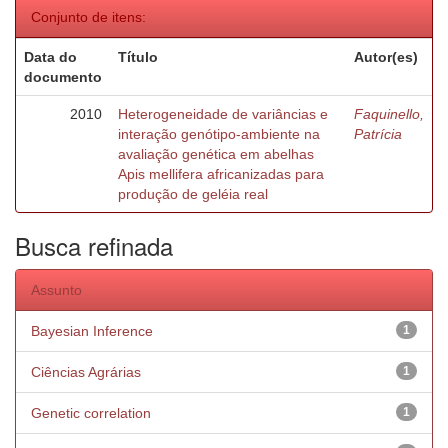
Conjunto de itens:
Data do
Título
Autor(es)
documento
2010
Heterogeneidade de variâncias e
Faquinello,
interação genótipo-ambiente na
Patrícia
avaliação genética em abelhas
Apis mellifera africanizadas para
produção de geléia real
Busca refinada
Assunto
Bayesian Inference
1
Ciências Agrárias
1
Genetic correlation
1