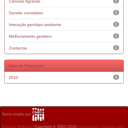
Ciências Agrárias
1
Genetic correlation
1
Interação genótipo-ambiente
1
Melhoramento genético
1
Zootecnia
1
Data de Publicação
2010
1
Tema criado por
DSpace Software
Copyright © 2002-2010
Duraspace
-
Contato com