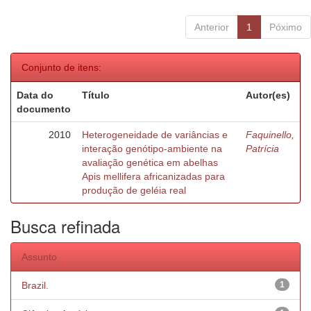
Anterior
1
Póximo
Conjunto de itens:
Data do
Título
Autor(es)
documento
2010
Heterogeneidade de variâncias e
Faquinello,
interação genótipo-ambiente na
Patrícia
avaliação genética em abelhas
Apis mellifera africanizadas para
produção de geléia real
Busca refinada
Assunto
Brazil.
1