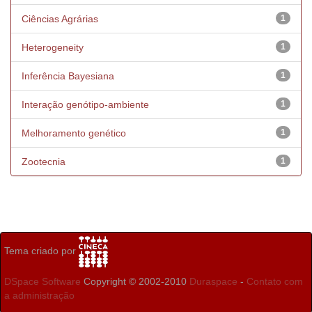
Ciências Agrárias
1
Heterogeneity
1
Inferência Bayesiana
1
Interação genótipo-ambiente
1
Melhoramento genético
1
Zootecnia
1
Tema criado por
DSpace Software
Copyright © 2002-2010
Duraspace
-
Contato com
a administração