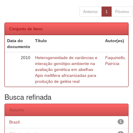
Anterior
1
Póximo
Conjunto de itens:
Data do
Título
Autor(es)
documento
2010
Heterogeneidade de variâncias e
Faquinello,
interação genótipo-ambiente na
Patrícia
avaliação genética em abelhas
Apis mellifera africanizadas para
produção de geléia real
Busca refinada
Assunto
Brazil.
1