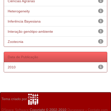
Ciências Agrárias
1
Heterogeneity
1
Inferência Bayesiana
1
Interação genótipo-ambiente
1
Zootecnia
1
Data de Publicação
2010
1
Tema criado por
DSpace Software
Copyright © 2002-2010
Duraspace
-
Contato com