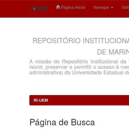
Página inicial
Navegar
Sob
Skip
navigation
REPOSITÓRIO INSTITUCION
DE MARIN
A missão do Repositório Institucional d
reunir, preservar e permitir o acesso à memó
administrativa) da Universidade Estadual d
RI-UEM
Página de Busca