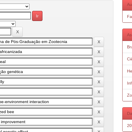
Au
Fa
As
Bra
Ci
He
In
Zo
Da
20