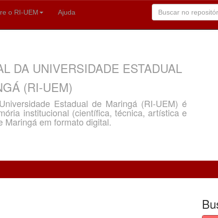
re o RI-UEM
Ajuda
AL DA UNIVERSIDADE ESTADUAL
GÁ (RI-UEM)
a Universidade Estadual de Maringá (RI-UEM) é
ria institucional (científica, técnica, artística e
e Maringá em formato digital.
Bu