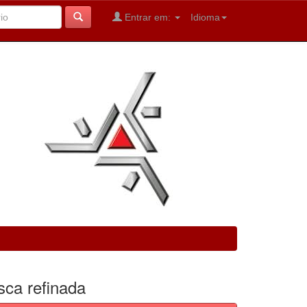
Entrar em:
Idioma
sca refinada