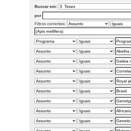
Buscar em:
por
Filtros correntes: