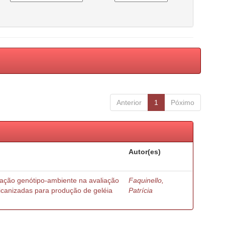
Anterior
1
Póximo
Autor(es)
ração genótipo-ambiente na avaliação
Faquinello,
ricanizadas para produção de geléia
Patrícia