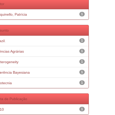
tor
quinello, Patrícia
1
sunto
zil.
1
ências Agrárias
1
terogeneity
1
ferência Bayesiana
1
otecnia
1
ta de Publicação
10
1