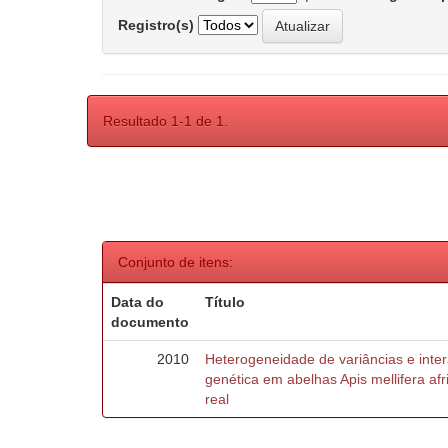
Registro(s)
Resultado 1-1 de 1.
Conjunto de itens:
Data do
Título
documento
2010
Heterogeneidade de variâncias e inte
genética em abelhas Apis mellifera af
real