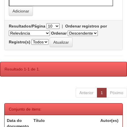
Resultados/Página
|
Ordenar registros por
Ordenar
Registro(s)
Resultado 1-1 de 1.
Anterior
1
Póximo
Conjunto de itens:
Data do
Título
Autor(es)
documento