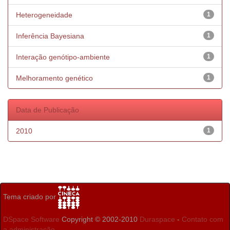
Heterogeneidade
1
Inferência Bayesiana
1
Interação genótipo-ambiente
1
Melhoramento genético
1
Data de Publicação
2010
1
Tema criado por
DSpace Software
Copyright © 2002-2010
Duraspace
-
Contato com
a administração