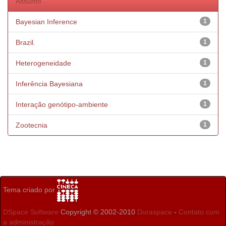
Assunto
Bayesian Inference
1
Brazil.
1
Heterogeneidade
1
Inferência Bayesiana
1
Interação genótipo-ambiente
1
Zootecnia
1
Tema criado por
DSpace Software
Copyright © 2002-2010
Duraspace
-
Contato com
a administração