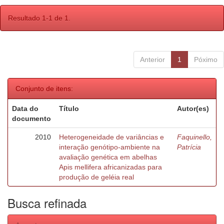
Resultado 1-1 de 1.
Anterior
1
Póximo
Conjunto de itens:
Data do
Título
Autor(es)
documento
2010
Heterogeneidade de variâncias e
Faquinello,
interação genótipo-ambiente na
Patrícia
avaliação genética em abelhas
Apis mellifera africanizadas para
produção de geléia real
Busca refinada