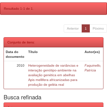
Resultado 1-1 de 1.
Anterior
1
Póximo
Conjunto de itens:
Data do
Título
Autor(es)
documento
2010
Heterogeneidade de variâncias e
Faquinello,
interação genótipo-ambiente na
Patrícia
avaliação genética em abelhas
Apis mellifera africanizadas para
produção de geléia real
Busca refinada