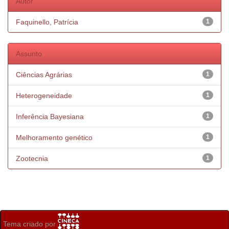
Autor
Faquinello, Patrícia
1
Assunto
Ciências Agrárias
1
Heterogeneidade
1
Inferência Bayesiana
1
Melhoramento genético
1
Zootecnia
1
Tema criado por