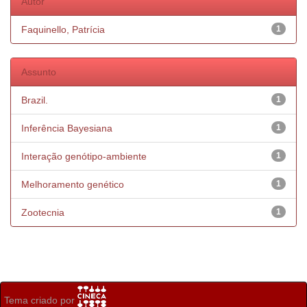
Autor
Faquinello, Patrícia
1
Assunto
Brazil.
1
Inferência Bayesiana
1
Interação genótipo-ambiente
1
Melhoramento genético
1
Zootecnia
1
Tema criado por