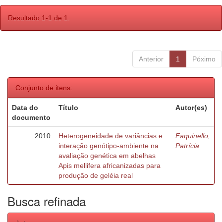
Resultado 1-1 de 1.
Anterior
1
Póximo
Conjunto de itens:
Data do
Título
Autor(es)
documento
2010
Heterogeneidade de variâncias e
Faquinello,
interação genótipo-ambiente na
Patrícia
avaliação genética em abelhas
Apis mellifera africanizadas para
produção de geléia real
Busca refinada