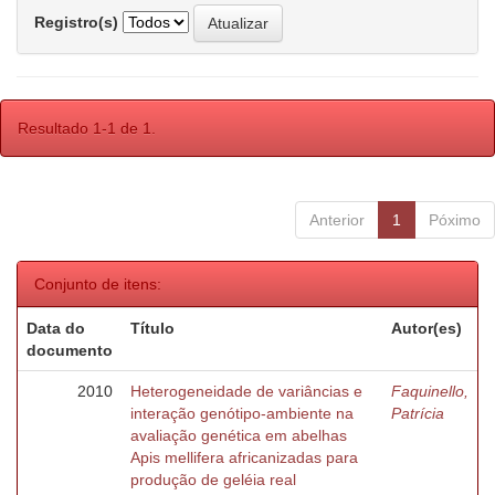
Registro(s)
Resultado 1-1 de 1.
Anterior
1
Póximo
Conjunto de itens:
Data do
Título
Autor(es)
documento
2010
Heterogeneidade de variâncias e
Faquinello,
interação genótipo-ambiente na
Patrícia
avaliação genética em abelhas
Apis mellifera africanizadas para
produção de geléia real