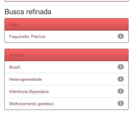
Busca refinada
Autor
Faquinello, Patrícia
1
Assunto
Brazil.
1
Heterogeneidade
1
Inferência Bayesiana
1
Melhoramento genético
1