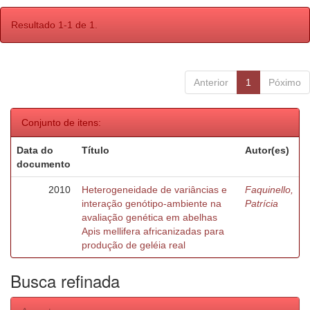
Resultado 1-1 de 1.
Anterior
1
Póximo
Conjunto de itens:
Data do
Título
Autor(es)
documento
2010
Heterogeneidade de variâncias e
Faquinello,
interação genótipo-ambiente na
Patrícia
avaliação genética em abelhas
Apis mellifera africanizadas para
produção de geléia real
Busca refinada