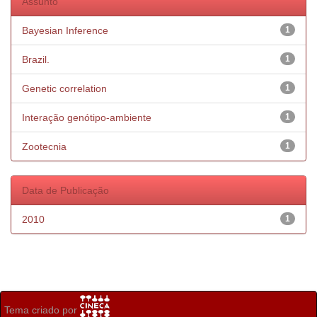
Assunto
Bayesian Inference
1
Brazil.
1
Genetic correlation
1
Interação genótipo-ambiente
1
Zootecnia
1
Data de Publicação
2010
1
Tema criado por