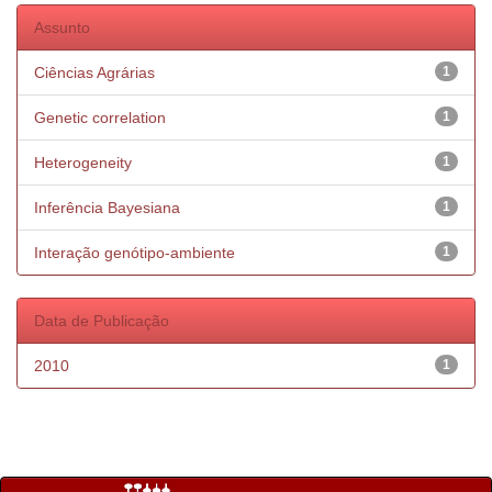
Assunto
Ciências Agrárias
1
Genetic correlation
1
Heterogeneity
1
Inferência Bayesiana
1
Interação genótipo-ambiente
1
Data de Publicação
2010
1