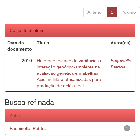
Anterior
1
Póximo
Conjunto de itens:
Data do
Título
Autor(es)
documento
2010
Heterogeneidade de variâncias e
Faquinello,
interação genótipo-ambiente na
Patrícia
avaliação genética em abelhas
Apis mellifera africanizadas para
produção de geléia real
Busca refinada
Autor
Faquinello, Patrícia
1