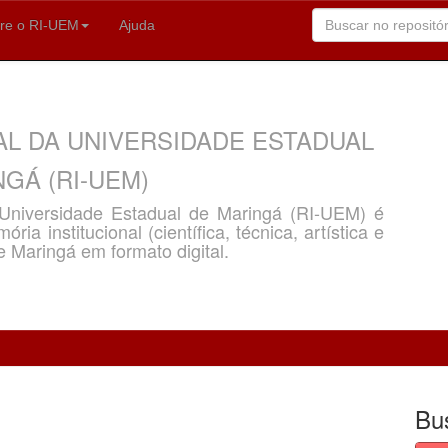
re o RI-UEM
Ajuda
AL DA UNIVERSIDADE ESTADUAL
GÁ (RI-UEM)
a Universidade Estadual de Maringá (RI-UEM) é
ria institucional (científica, técnica, artística e
e Maringá em formato digital.
Bu