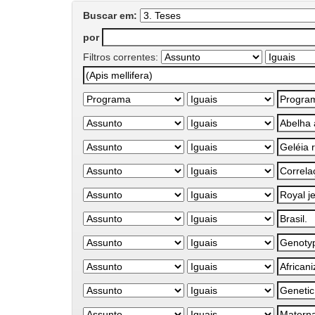
Buscar em:
por
Filtros correntes: