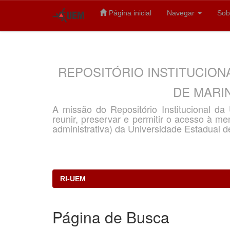
Página inicial
Navegar
Sob
Skip
navigation
REPOSITÓRIO INSTITUCION
DE MARIN
A missão do Repositório Institucional d
reunir, preservar e permitir o acesso à memó
administrativa) da Universidade Estadual d
RI-UEM
Página de Busca