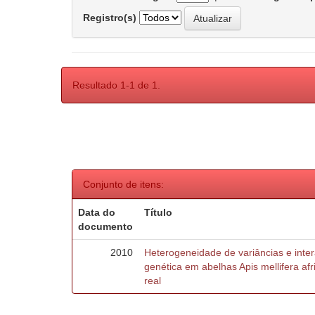
Registro(s)
Resultado 1-1 de 1.
Conjunto de itens:
Data do
Título
documento
2010
Heterogeneidade de variâncias e inte
genética em abelhas Apis mellifera af
real