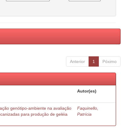
Anterior
1
Póximo
Autor(es)
ração genótipo-ambiente na avaliação
Faquinello,
ricanizadas para produção de geléia
Patrícia