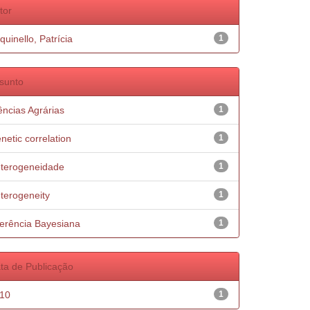
tor
quinello, Patrícia
1
sunto
ências Agrárias
1
netic correlation
1
terogeneidade
1
terogeneity
1
ferência Bayesiana
1
ta de Publicação
10
1