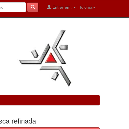
Entrar em:
Idioma
sca refinada