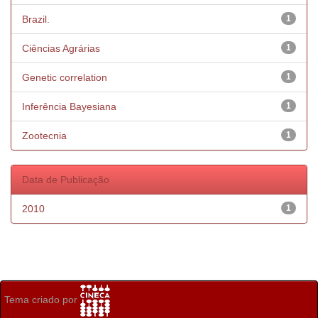
Brazil.
1
Ciências Agrárias
1
Genetic correlation
1
Inferência Bayesiana
1
Zootecnia
1
Data de Publicação
2010
1
Tema criado por