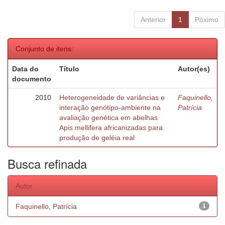
Anterior
1
Póximo
Conjunto de itens:
Data do
Título
Autor(es)
documento
2010
Heterogeneidade de variâncias e
Faquinello,
interação genótipo-ambiente na
Patrícia
avaliação genética em abelhas
Apis mellifera africanizadas para
produção de geléia real
Busca refinada
Autor
Faquinello, Patrícia
1