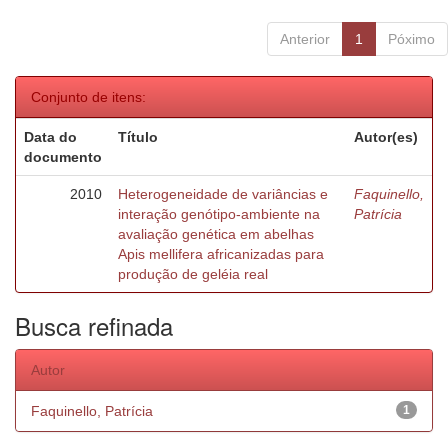
Anterior
1
Póximo
Conjunto de itens:
Data do
Título
Autor(es)
documento
2010
Heterogeneidade de variâncias e
Faquinello,
interação genótipo-ambiente na
Patrícia
avaliação genética em abelhas
Apis mellifera africanizadas para
produção de geléia real
Busca refinada
Autor
Faquinello, Patrícia
1