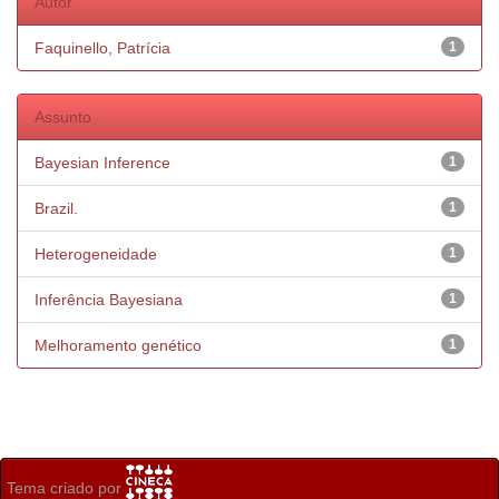
Autor
Faquinello, Patrícia
1
Assunto
Bayesian Inference
1
Brazil.
1
Heterogeneidade
1
Inferência Bayesiana
1
Melhoramento genético
1
Tema criado por