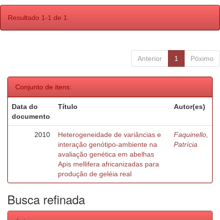
Resultado 1-1 de 1.
Anterior
1
Póximo
Conjunto de itens:
Data do
Título
Autor(es)
documento
2010
Heterogeneidade de variâncias e
Faquinello,
interação genótipo-ambiente na
Patrícia
avaliação genética em abelhas
Apis mellifera africanizadas para
produção de geléia real
Busca refinada