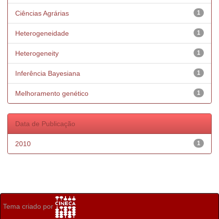
Ciências Agrárias
1
Heterogeneidade
1
Heterogeneity
1
Inferência Bayesiana
1
Melhoramento genético
1
Data de Publicação
2010
1
Tema criado por