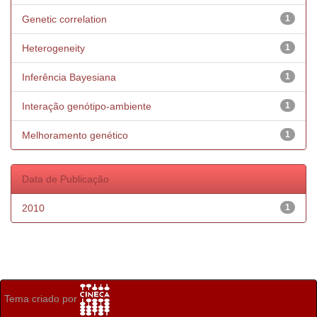
Genetic correlation
1
Heterogeneity
1
Inferência Bayesiana
1
Interação genótipo-ambiente
1
Melhoramento genético
1
Data de Publicação
2010
1
Tema criado por