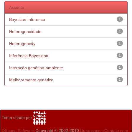
Assunto
Bayesian Inference
1
Heterogeneidade
1
Heterogeneity
1
Inferência Bayesiana
1
Interação genótipo-ambiente
1
Melhoramento genético
1
Tema criado por
DSpace Software
Copyright © 2002-2010
Duraspace
-
Contato com