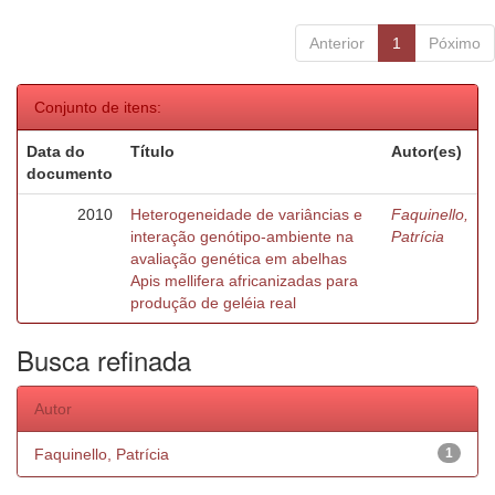
Anterior
1
Póximo
Conjunto de itens:
Data do
Título
Autor(es)
documento
2010
Heterogeneidade de variâncias e
Faquinello,
interação genótipo-ambiente na
Patrícia
avaliação genética em abelhas
Apis mellifera africanizadas para
produção de geléia real
Busca refinada
Autor
Faquinello, Patrícia
1