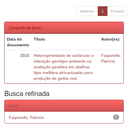
Anterior
1
Póximo
Conjunto de itens:
Data do
Título
Autor(es)
documento
2010
Heterogeneidade de variâncias e
Faquinello,
interação genótipo-ambiente na
Patrícia
avaliação genética em abelhas
Apis mellifera africanizadas para
produção de geléia real
Busca refinada
Autor
Faquinello, Patrícia
1