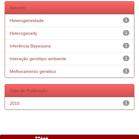
Assunto
Heterogeneidade
1
Heterogeneity
1
Inferência Bayesiana
1
Interação genótipo-ambiente
1
Melhoramento genético
1
Data de Publicação
2010
1