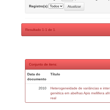
Registro(s)
Resultado 1-1 de 1.
Conjunto de itens:
Data do
Título
documento
2010
Heterogeneidade de variâncias e inte
genética em abelhas Apis mellifera af
real