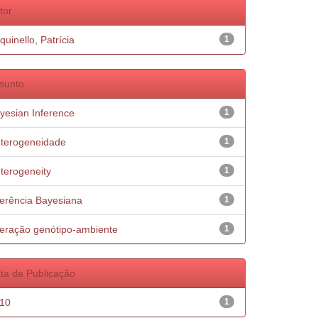
tor
quinello, Patrícia
1
sunto
yesian Inference
1
terogeneidade
1
terogeneity
1
ferência Bayesiana
1
teração genótipo-ambiente
1
ta de Publicação
10
1