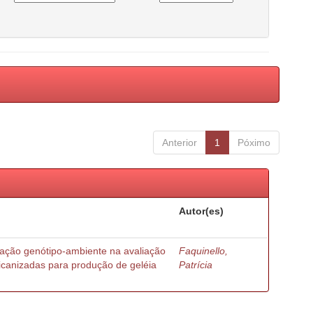
Anterior
1
Póximo
Autor(es)
ração genótipo-ambiente na avaliação
Faquinello,
ricanizadas para produção de geléia
Patrícia