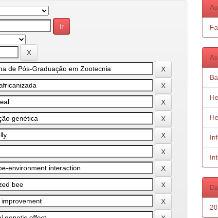
Au
Fa
As
Ba
He
He
In
In
Da
20