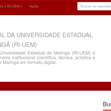
re o RI-UEM
Ajuda
AL DA UNIVERSIDADE ESTADUAL
GÁ (RI-UEM)
a Universidade Estadual de Maringá (RI-UEM) é
ria institucional (científica, técnica, artística e
e Maringá em formato digital.
Bu