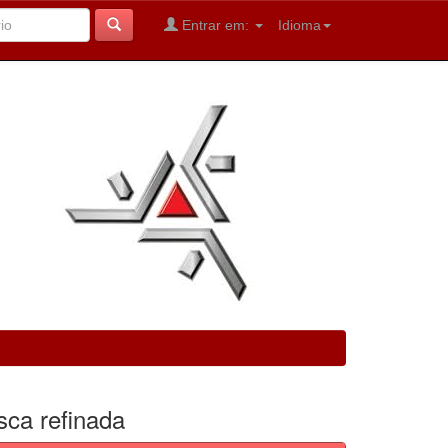
Entrar em:
Idioma
sca refinada