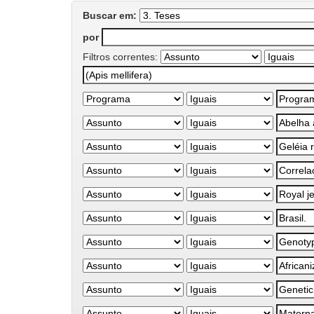
Buscar em:
por
Filtros correntes: