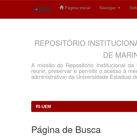
Página inicial
Navegar
Sob
Skip
navigation
REPOSITÓRIO INSTITUCION
DE MARIN
A missão do Repositório Institucional d
reunir, preservar e permitir o acesso à memó
administrativa) da Universidade Estadual d
RI-UEM
Página de Busca