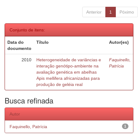
Anterior
1
Póximo
Conjunto de itens:
Data do
Título
Autor(es)
documento
2010
Heterogeneidade de variâncias e
Faquinello,
interação genótipo-ambiente na
Patrícia
avaliação genética em abelhas
Apis mellifera africanizadas para
produção de geléia real
Busca refinada
Autor
Faquinello, Patrícia
1