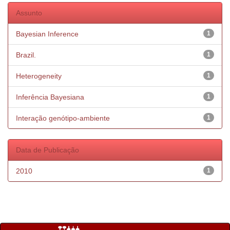
Assunto
Bayesian Inference
1
Brazil.
1
Heterogeneity
1
Inferência Bayesiana
1
Interação genótipo-ambiente
1
Data de Publicação
2010
1