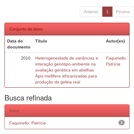
Anterior
1
Póximo
Conjunto de itens:
Data do
Título
Autor(es)
documento
2010
Heterogeneidade de variâncias e
Faquinello,
interação genótipo-ambiente na
Patrícia
avaliação genética em abelhas
Apis mellifera africanizadas para
produção de geléia real
Busca refinada
Autor
Faquinello, Patrícia
1