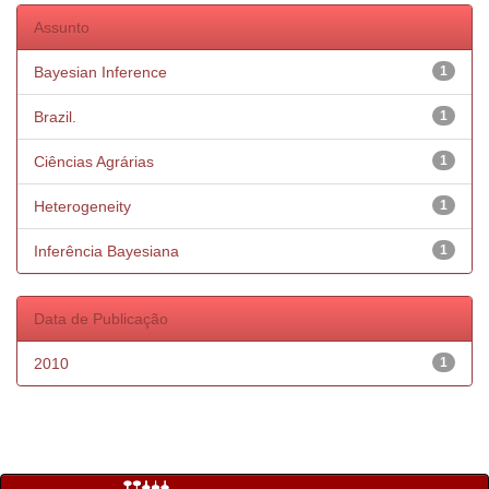
Assunto
Bayesian Inference
1
Brazil.
1
Ciências Agrárias
1
Heterogeneity
1
Inferência Bayesiana
1
Data de Publicação
2010
1