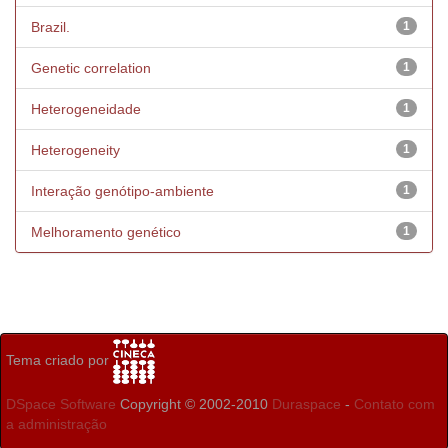
Brazil.
1
Genetic correlation
1
Heterogeneidade
1
Heterogeneity
1
Interação genótipo-ambiente
1
Melhoramento genético
1
Tema criado por
DSpace Software
Copyright © 2002-2010
Duraspace
-
Contato com
a administração