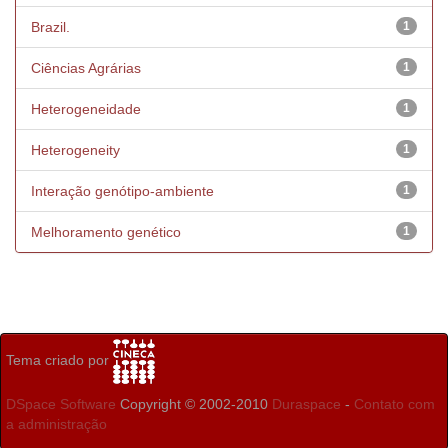
Brazil.
1
Ciências Agrárias
1
Heterogeneidade
1
Heterogeneity
1
Interação genótipo-ambiente
1
Melhoramento genético
1
Tema criado por
DSpace Software
Copyright © 2002-2010
Duraspace
-
Contato com
a administração