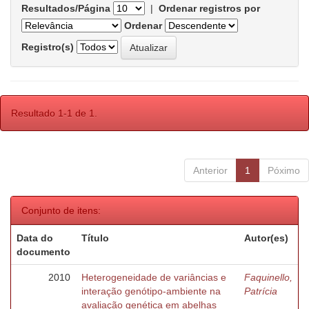
Resultados/Página
|
Ordenar registros por
Ordenar
Registro(s)
Resultado 1-1 de 1.
Anterior
1
Póximo
Conjunto de itens:
Data do
Título
Autor(es)
documento
2010
Heterogeneidade de variâncias e
Faquinello,
interação genótipo-ambiente na
Patrícia
avaliação genética em abelhas