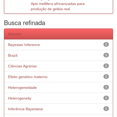
Apis mellifera africanizadas para
produção de geléia real
Busca refinada
Assunto
Bayesian Inference
1
Brazil.
1
Ciências Agrárias
1
Efeito genético materno
1
Heterogeneidade
1
Heterogeneity
1
Inferência Bayesiana
1