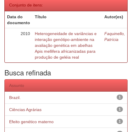
Conjunto de itens:
Data do
Título
Autor(es)
documento
2010
Heterogeneidade de variâncias e
Faquinello,
interação genótipo-ambiente na
Patrícia
avaliação genética em abelhas
Apis mellifera africanizadas para
produção de geléia real
Busca refinada
Assunto
Brazil.
1
Ciências Agrárias
1
Efeito genético materno
1