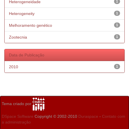
Heterogeneidade
1
Heterogeneity
1
Melhoramento genético
1
Zootecnia
1
Data de Publicação
2010
1
Tema criado por
DSpace Software
Copyright © 2002-2010
Duraspace
-
Contato com
a administração