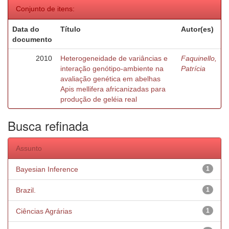
Conjunto de itens:
Data do
Título
Autor(es)
documento
2010
Heterogeneidade de variâncias e
Faquinello,
interação genótipo-ambiente na
Patrícia
avaliação genética em abelhas
Apis mellifera africanizadas para
produção de geléia real
Busca refinada
Assunto
Bayesian Inference
1
Brazil.
1
Ciências Agrárias
1