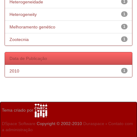
Heterogeneidade
1
Heterogeneity
1
Melhoramento genético
1
Zootecnia
1
Data de Publicação
2010
1
Tema criado por
DSpace Software
Copyright © 2002-2010
Duraspace
-
Contato com
a administração