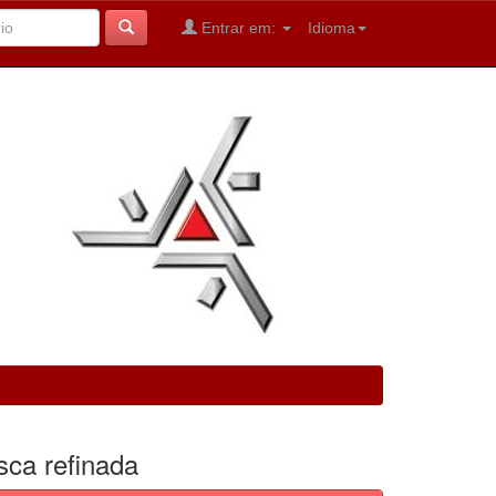
Entrar em:
Idioma
sca refinada