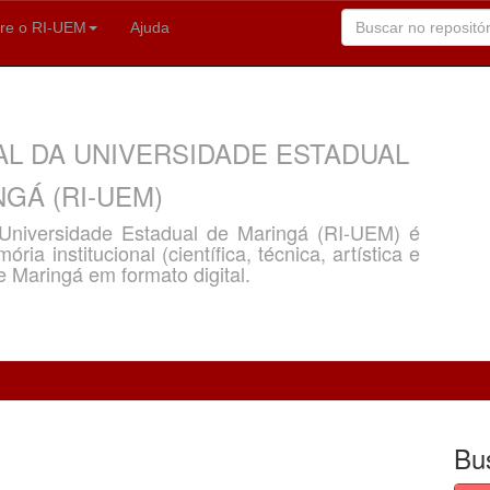
re o RI-UEM
Ajuda
AL DA UNIVERSIDADE ESTADUAL
GÁ (RI-UEM)
a Universidade Estadual de Maringá (RI-UEM) é
ria institucional (científica, técnica, artística e
e Maringá em formato digital.
Bu