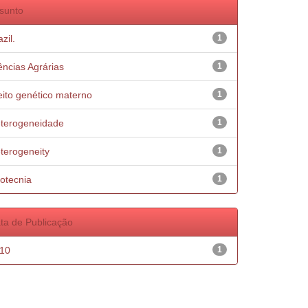
sunto
zil.
1
ências Agrárias
1
eito genético materno
1
terogeneidade
1
terogeneity
1
otecnia
1
ta de Publicação
10
1