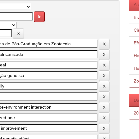
As
Bra
Ci
Ef
He
He
Zo
Da
20