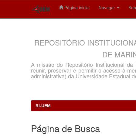
Página inicial
Navegar
Sob
Skip
navigation
REPOSITÓRIO INSTITUCION
DE MARIN
A missão do Repositório Institucional d
reunir, preservar e permitir o acesso à memó
administrativa) da Universidade Estadual d
RI-UEM
Página de Busca