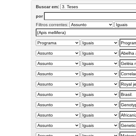
Buscar em:
por
Filtros correntes: