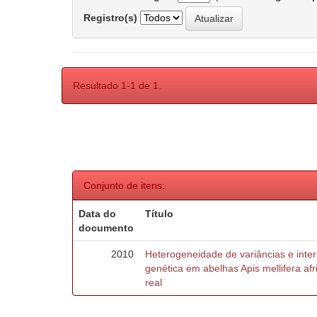
Registro(s)
Resultado 1-1 de 1.
Conjunto de itens:
Data do
Título
documento
2010
Heterogeneidade de variâncias e inte
genética em abelhas Apis mellifera af
real