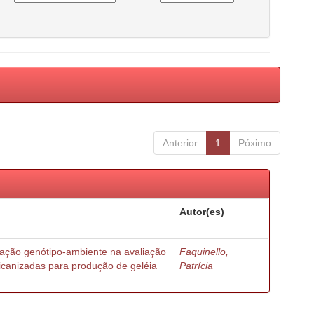
Anterior
1
Póximo
Autor(es)
ração genótipo-ambiente na avaliação
Faquinello,
ricanizadas para produção de geléia
Patrícia