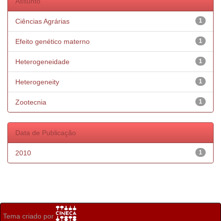
Assunto
Ciências Agrárias
1
Efeito genético materno
1
Heterogeneidade
1
Heterogeneity
1
Zootecnia
1
Data de Publicação
2010
1
Tema criado por