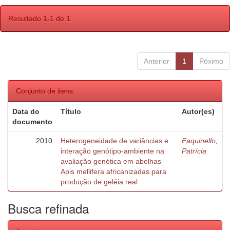
Resultado 1-1 de 1.
Anterior
1
Póximo
Conjunto de itens:
Data do
Título
Autor(es)
documento
2010
Heterogeneidade de variâncias e
Faquinello,
interação genótipo-ambiente na
Patrícia
avaliação genética em abelhas
Apis mellifera africanizadas para
produção de geléia real
Busca refinada