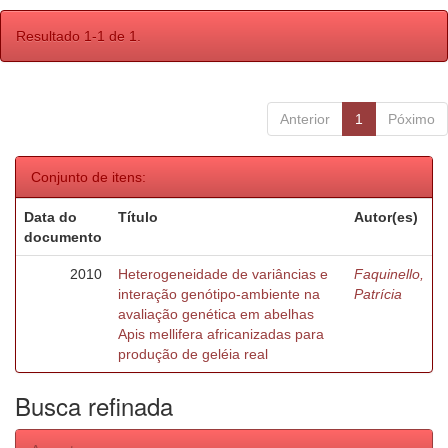
Resultado 1-1 de 1.
Anterior
1
Póximo
Conjunto de itens:
Data do
Título
Autor(es)
documento
2010
Heterogeneidade de variâncias e
Faquinello,
interação genótipo-ambiente na
Patrícia
avaliação genética em abelhas
Apis mellifera africanizadas para
produção de geléia real
Busca refinada