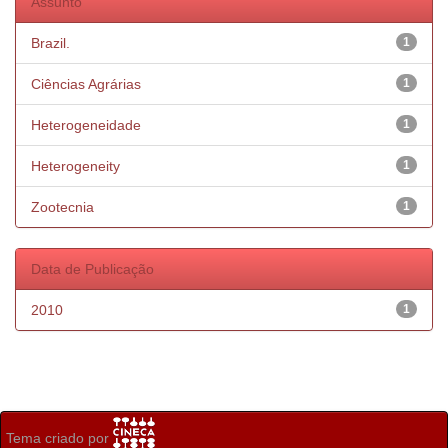
Assunto
Brazil.
1
Ciências Agrárias
1
Heterogeneidade
1
Heterogeneity
1
Zootecnia
1
Data de Publicação
2010
1
Tema criado por