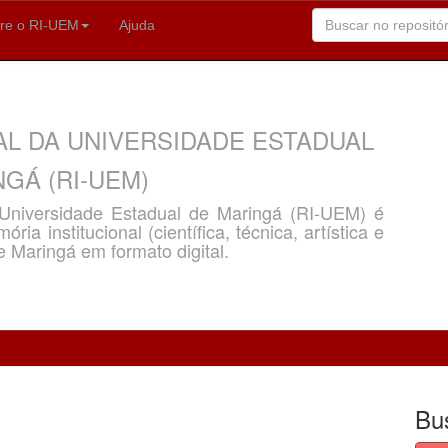
re o RI-UEM
Ajuda
AL DA UNIVERSIDADE ESTADUAL
GÁ (RI-UEM)
a Universidade Estadual de Maringá (RI-UEM) é
ria institucional (científica, técnica, artística e
e Maringá em formato digital.
Bu