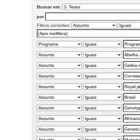
Buscar em:
por
Filtros correntes: