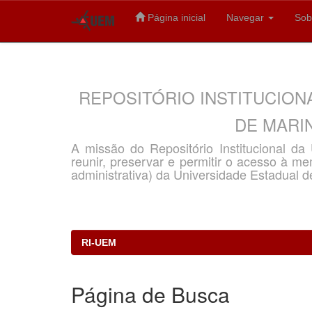
Página inicial
Navegar
Sob
Skip
navigation
REPOSITÓRIO INSTITUCION
DE MARIN
A missão do Repositório Institucional d
reunir, preservar e permitir o acesso à memó
administrativa) da Universidade Estadual d
RI-UEM
Página de Busca