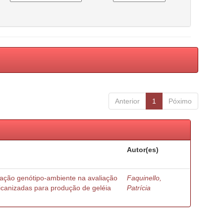
Anterior
1
Póximo
Autor(es)
ração genótipo-ambiente na avaliação
Faquinello,
ricanizadas para produção de geléia
Patrícia