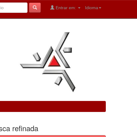
Entrar em:
Idioma
sca refinada