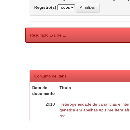
Registro(s)
Resultado 1-1 de 1.
Conjunto de itens:
Data do
Título
documento
2010
Heterogeneidade de variâncias e inte
genética em abelhas Apis mellifera af
real