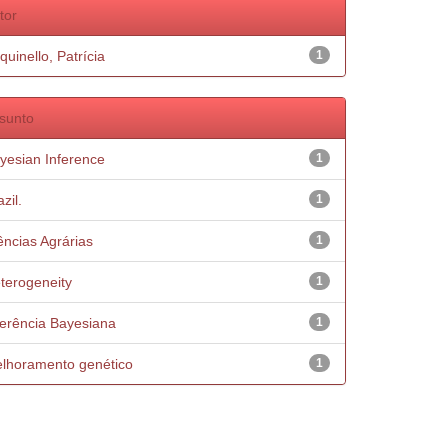
tor
quinello, Patrícia
1
sunto
yesian Inference
1
zil.
1
ências Agrárias
1
terogeneity
1
ferência Bayesiana
1
lhoramento genético
1