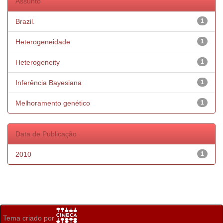
Assunto
Brazil.
1
Heterogeneidade
1
Heterogeneity
1
Inferência Bayesiana
1
Melhoramento genético
1
Data de Publicação
2010
1
Tema criado por