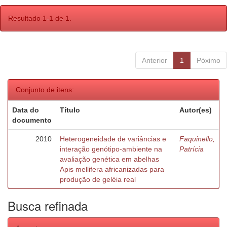
Resultado 1-1 de 1.
Anterior
1
Póximo
Conjunto de itens:
Data do
Título
Autor(es)
documento
2010
Heterogeneidade de variâncias e
Faquinello,
interação genótipo-ambiente na
Patrícia
avaliação genética em abelhas
Apis mellifera africanizadas para
produção de geléia real
Busca refinada