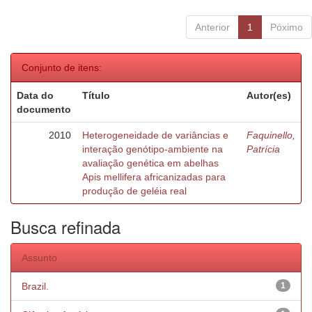
Anterior
1
Póximo
Conjunto de itens:
Data do
Título
Autor(es)
documento
2010
Heterogeneidade de variâncias e
Faquinello,
interação genótipo-ambiente na
Patrícia
avaliação genética em abelhas
Apis mellifera africanizadas para
produção de geléia real
Busca refinada
Assunto
Brazil.
1