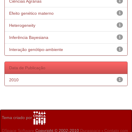
Ciências Agrárias
1
Efeito genético materno
1
Heterogeneity
1
Inferência Bayesiana
1
Interação genótipo-ambiente
1
Data de Publicação
2010
1
Tema criado por
DSpace Software
Copyright © 2002-2010
Duraspace
-
Contato com