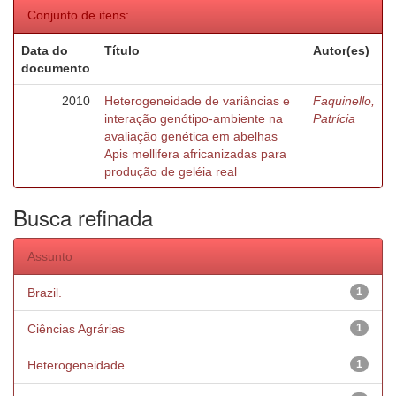
Conjunto de itens:
Data do
Título
Autor(es)
documento
2010
Heterogeneidade de variâncias e
Faquinello,
interação genótipo-ambiente na
Patrícia
avaliação genética em abelhas
Apis mellifera africanizadas para
produção de geléia real
Busca refinada
Assunto
Brazil.
1
Ciências Agrárias
1
Heterogeneidade
1