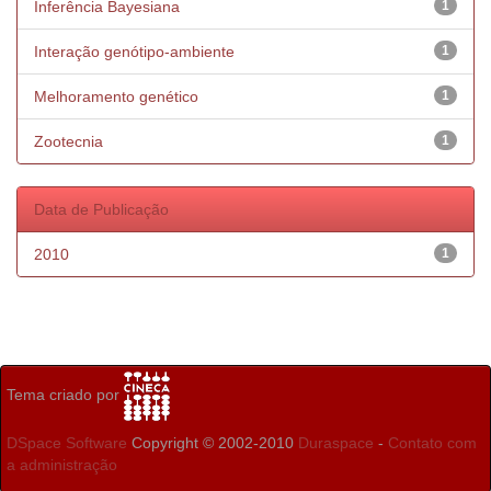
Inferência Bayesiana
1
Interação genótipo-ambiente
1
Melhoramento genético
1
Zootecnia
1
Data de Publicação
2010
1
Tema criado por
DSpace Software
Copyright © 2002-2010
Duraspace
-
Contato com
a administração