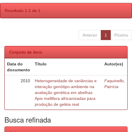
Resultado 1-1 de 1.
Anterior
1
Póximo
Conjunto de itens:
Data do
Título
Autor(es)
documento
2010
Heterogeneidade de variâncias e
Faquinello,
interação genótipo-ambiente na
Patrícia
avaliação genética em abelhas
Apis mellifera africanizadas para
produção de geléia real
Busca refinada