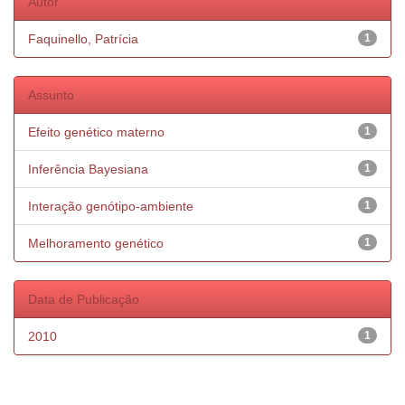
Autor
Faquinello, Patrícia
1
Assunto
Efeito genético materno
1
Inferência Bayesiana
1
Interação genótipo-ambiente
1
Melhoramento genético
1
Data de Publicação
2010
1