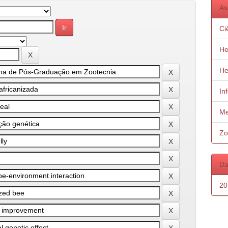
As
Ci
He
He
In
Me
Zo
Da
20