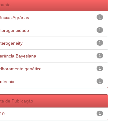
sunto
ências Agrárias
1
terogeneidade
1
terogeneity
1
ferência Bayesiana
1
lhoramento genético
1
otecnia
1
ta de Publicação
10
1