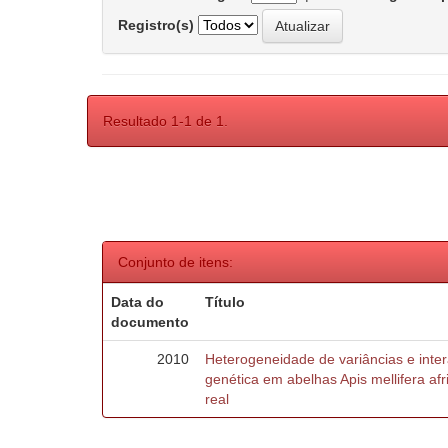
Registro(s)
Resultado 1-1 de 1.
Conjunto de itens:
Data do
Título
documento
2010
Heterogeneidade de variâncias e inte
genética em abelhas Apis mellifera af
real