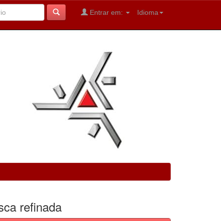
Entrar em:
Idioma
sca refinada