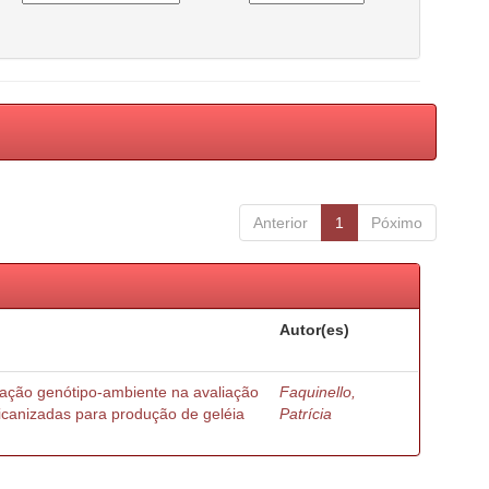
Anterior
1
Póximo
Autor(es)
ração genótipo-ambiente na avaliação
Faquinello,
ricanizadas para produção de geléia
Patrícia