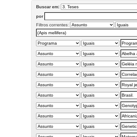
Buscar em:
por
Filtros correntes: