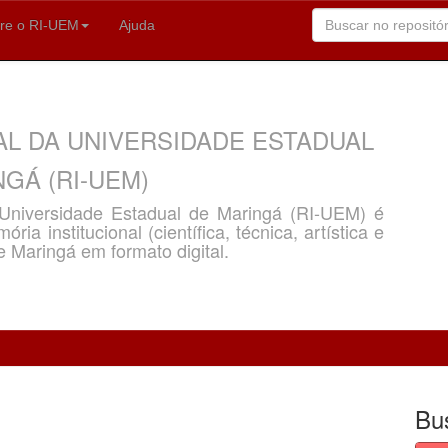
re o RI-UEM
Ajuda
AL DA UNIVERSIDADE ESTADUAL
GÁ (RI-UEM)
a Universidade Estadual de Maringá (RI-UEM) é
ria institucional (científica, técnica, artística e
e Maringá em formato digital.
Bu