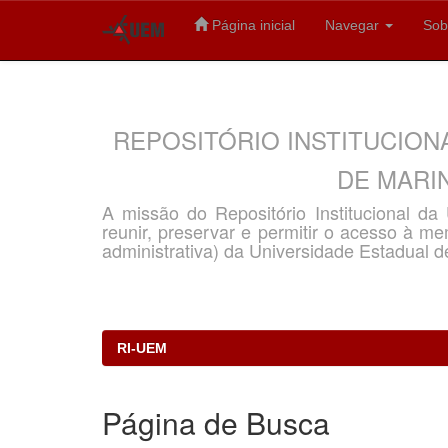
Página inicial
Navegar
Sob
Skip
navigation
REPOSITÓRIO INSTITUCION
DE MARIN
A missão do Repositório Institucional d
reunir, preservar e permitir o acesso à memó
administrativa) da Universidade Estadual d
RI-UEM
Página de Busca