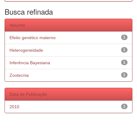
Busca refinada
Assunto
Efeito genético materno
1
Heterogeneidade
1
Inferência Bayesiana
1
Zootecnia
1
Data de Publicação
2010
1