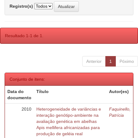
Registro(s)
Resultado 1-1 de 1.
Anterior
1
Póximo
Conjunto de itens:
Data do
Título
Autor(es)
documento
2010
Heterogeneidade de variâncias e
Faquinello,
interação genótipo-ambiente na
Patrícia
avaliação genética em abelhas
Apis mellifera africanizadas para
produção de geléia real