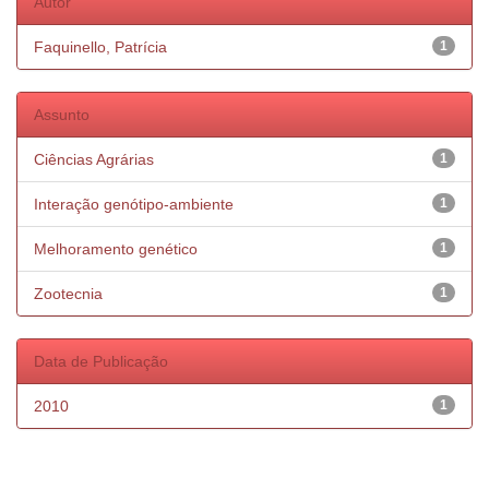
Autor
Faquinello, Patrícia
1
Assunto
Ciências Agrárias
1
Interação genótipo-ambiente
1
Melhoramento genético
1
Zootecnia
1
Data de Publicação
2010
1