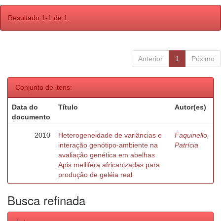
Resultado 1-1 de 1.
Anterior
1
Póximo
Conjunto de itens:
Data do
Título
Autor(es)
documento
2010
Heterogeneidade de variâncias e
Faquinello,
interação genótipo-ambiente na
Patrícia
avaliação genética em abelhas
Apis mellifera africanizadas para
produção de geléia real
Busca refinada