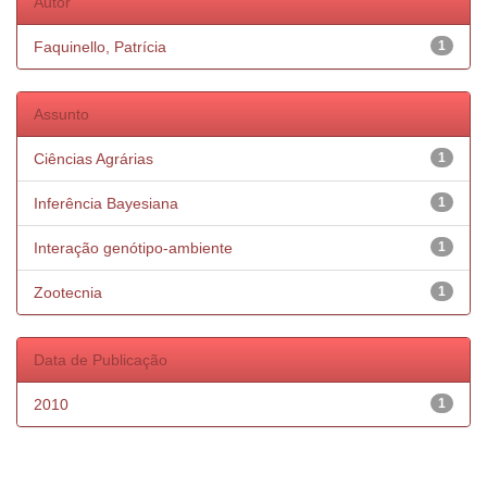
Autor
Faquinello, Patrícia
1
Assunto
Ciências Agrárias
1
Inferência Bayesiana
1
Interação genótipo-ambiente
1
Zootecnia
1
Data de Publicação
2010
1