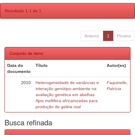
Resultado 1-1 de 1.
Anterior
1
Póximo
Conjunto de itens:
Data do
Título
Autor(es)
documento
2010
Heterogeneidade de variâncias e
Faquinello,
interação genótipo-ambiente na
Patrícia
avaliação genética em abelhas
Apis mellifera africanizadas para
produção de geléia real
Busca refinada