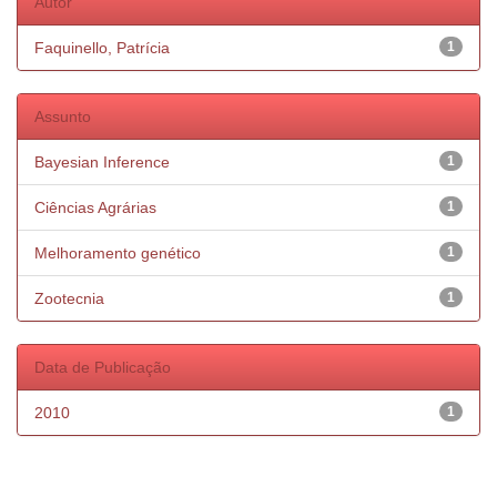
Autor
Faquinello, Patrícia
1
Assunto
Bayesian Inference
1
Ciências Agrárias
1
Melhoramento genético
1
Zootecnia
1
Data de Publicação
2010
1