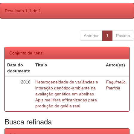
Resultado 1-1 de 1.
Anterior
1
Póximo
Conjunto de itens:
Data do
Título
Autor(es)
documento
2010
Heterogeneidade de variâncias e
Faquinello,
interação genótipo-ambiente na
Patrícia
avaliação genética em abelhas
Apis mellifera africanizadas para
produção de geléia real
Busca refinada