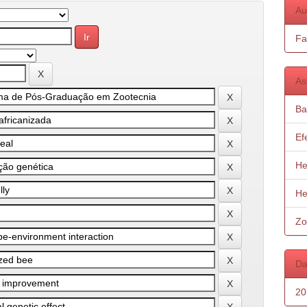
Au
Fa
As
Ba
Ef
He
He
Zo
Da
20