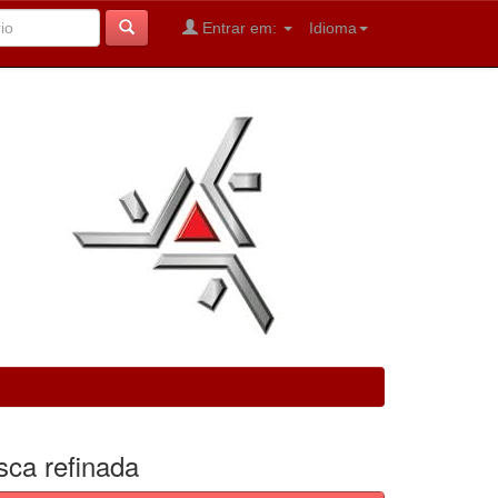
Entrar em:
Idioma
sca refinada