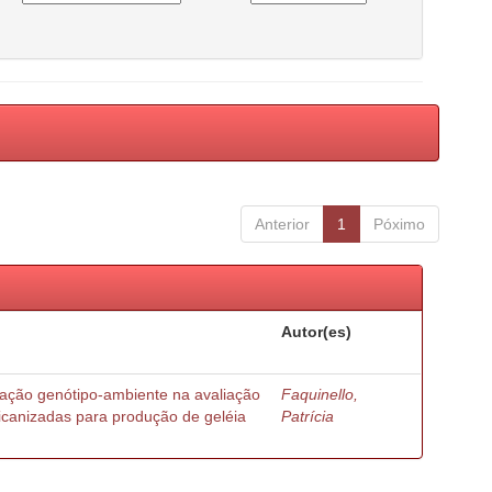
Anterior
1
Póximo
Autor(es)
ração genótipo-ambiente na avaliação
Faquinello,
ricanizadas para produção de geléia
Patrícia