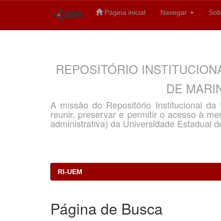
Página inicial
Navegar
Sob
Skip
navigation
REPOSITÓRIO INSTITUCION
DE MARIN
A missão do Repositório Institucional d
reunir, preservar e permitir o acesso à memó
administrativa) da Universidade Estadual d
RI-UEM
Página de Busca