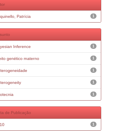
tor
quinello, Patrícia
1
sunto
yesian Inference
1
eito genético materno
1
terogeneidade
1
terogeneity
1
otecnia
1
ta de Publicação
10
1