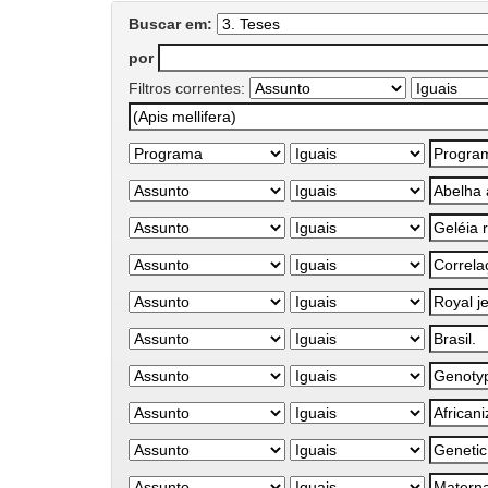
Buscar em:
por
Filtros correntes: