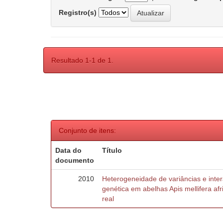
Registro(s)
Resultado 1-1 de 1.
Conjunto de itens:
Data do
Título
documento
2010
Heterogeneidade de variâncias e inte
genética em abelhas Apis mellifera af
real