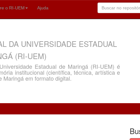
re o RI-UEM
Ajuda
AL DA UNIVERSIDADE ESTADUAL
GÁ (RI-UEM)
a Universidade Estadual de Maringá (RI-UEM) é
ria institucional (científica, técnica, artística e
e Maringá em formato digital.
Bu