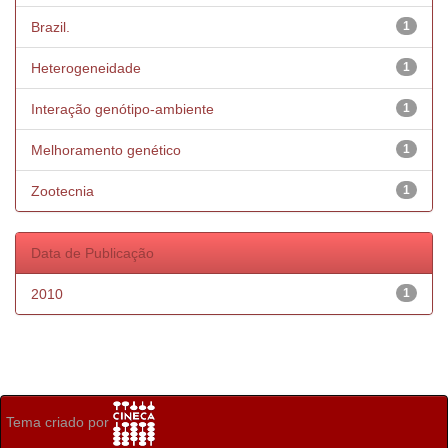
Brazil.
1
Heterogeneidade
1
Interação genótipo-ambiente
1
Melhoramento genético
1
Zootecnia
1
Data de Publicação
2010
1
Tema criado por