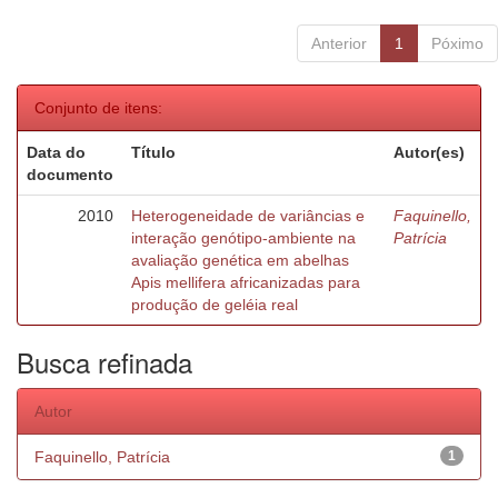
Anterior
1
Póximo
Conjunto de itens:
Data do
Título
Autor(es)
documento
2010
Heterogeneidade de variâncias e
Faquinello,
interação genótipo-ambiente na
Patrícia
avaliação genética em abelhas
Apis mellifera africanizadas para
produção de geléia real
Busca refinada
Autor
Faquinello, Patrícia
1