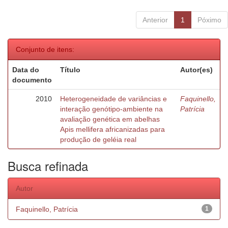
Anterior
1
Póximo
Conjunto de itens:
Data do
Título
Autor(es)
documento
2010
Heterogeneidade de variâncias e
Faquinello,
interação genótipo-ambiente na
Patrícia
avaliação genética em abelhas
Apis mellifera africanizadas para
produção de geléia real
Busca refinada
Autor
Faquinello, Patrícia
1