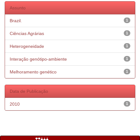
Assunto
Brazil.
1
Ciências Agrárias
1
Heterogeneidade
1
Interação genótipo-ambiente
1
Melhoramento genético
1
Data de Publicação
2010
1